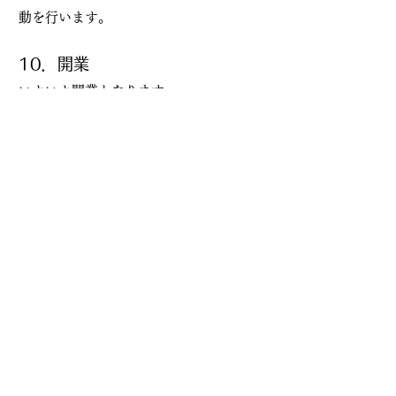
動を行います。
10．開業
いよいよ開業となります。
飲食店営業許可申請・開業に必要
な手続きは行政書士へ相談を
飲食店・喫茶店開業までの流れをご紹介
してきました。開業に向けてやるべきこ
とは多くあるため、余裕をもってスケジ
ュールを管理し、少なくとも1年ほど前か
ら準備を始める必要があります。初めて
飲食店営業許可を取得して開業する方