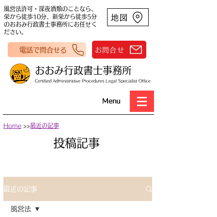
風営法許可・深夜酒類のことなら、
地図
栄から徒歩10分、新栄から徒歩5分
のおおみ行政書士事務所にお任せく
ださい。
電話で問合せる
お問合せ
おおみ行政書士事務所
Certified Administrative Procedures Legal Specialist Office
Menu
Home
>>
最近の記事
​投稿記事
最近の記事
風営法