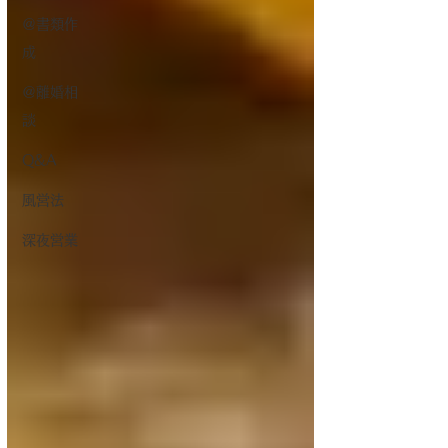
＠書類作
成
＠離婚相
談
Q&A
風営法
深夜営業