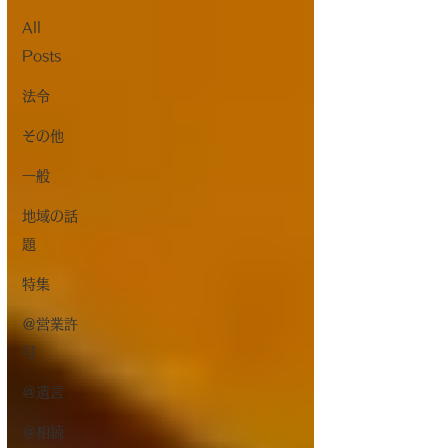
All
Posts
法令
その他
一般
地域の話
題
特集
＠営業許
可
＠遺言
＠相続