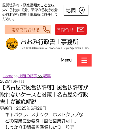
風営法許可・深夜酒類のことなら、
地図
栄から徒歩10分、新栄から徒歩5分
のおおみ行政書士事務所にお任せく
ださい。
電話で問合せる
お問合せ
おおみ行政書士事務所
Certified Administrative Procedures Legal Specialist Office
Menu
Home
>>
最近の記事
>>
​記事
2025年6月1日
【名古屋で風営法許可】風営法許可が
取れないケースと対策｜名古屋の行政
書士が徹底解説
更新日：
2025年6月28日
キャバクラ、スナック、ホストクラブな
どの開業に必要な「風俗営業許可」。
しっかり申請書を準備したつもりでも