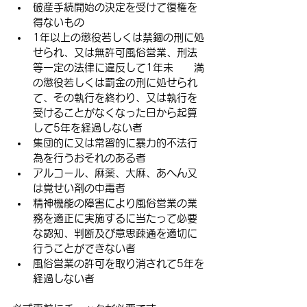
破産手続開始の決定を受けて復権を
得ないもの
1年以上の懲役若しくは禁錮の刑に処
せられ、又は無許可風俗営業、刑法
等一定の法律に違反して1年未　　満
の懲役若しくは罰金の刑に処せられ
て、その執行を終わり、又は執行を
受けることがなくなった日から起算
して5年を経過しない者
集団的に又は常習的に暴力的不法行
為を行うおそれのある者
アルコール、麻薬、大麻、あへん又
は覚せい剤の中毒者
精神機能の障害により風俗営業の業
務を適正に実施するに当たって必要
な認知、判断及び意思疎通を適切に
行うことができない者
風俗営業の許可を取り消されて5年を
経過しない者