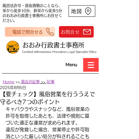
風営法許可・深夜酒類のことなら、
地図
栄から徒歩10分、新栄から徒歩5分
のおおみ行政書士事務所にお任せく
ださい。
電話で問合せる
お問合せ
おおみ行政書士事務所
Certified Administrative Procedures Legal Specialist Office
Menu
Home
>>
最近の記事
>>
​記事
2025年8月5日
【要チェック】風俗営業を行ううえで
守るべき7つのポイント
キャバクラやスナックなど、風俗営業の
許可を取得したあとも、法律や規則に基
づいた適正な運営が求められます。
違反が発覚した場合、営業停止や許可取
消といった厳しい処分が科されることも