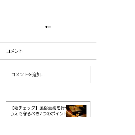
コメント
コメントを追加…
どうしても離婚したい場
内容証明につい
合
しょう
【要チェック】風俗営業を行う
うえで守るべき7つのポイント