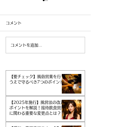
コメント
コメントを追加…
子どもがいない夫婦は遺
【Q&A】遺言
言を強くお薦めします
ったが、遺言と
【遺言】
産分割はできな
【要チェック】風俗営業を行う
うえで守るべき7つのポイント
【2025年施行】風営法の改正
ポイントを解説！接待飲食営業
に関わる重要な変更点とは？