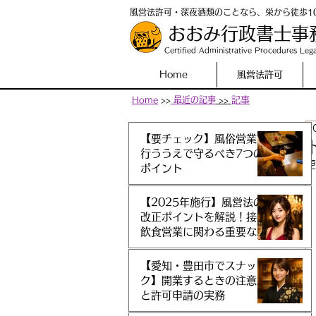
風営法許可・深夜酒類のことなら、栄から徒歩1
おおみ行政書士事
Certified Administrative Procedures Lega
Home
風営法許可
Home
>>
最近の記事
>>
​記事
2
【要チェック】風俗営業を
行ううえで守るべき7つの
更
ポイント
【2025年施行】風営法の
改正ポイントを解説！接待
飲食営業に関わる重要な変
更点とは？
【愛知・豊田市でスナッ
ク】開業するときの注意点
と許可申請の実務