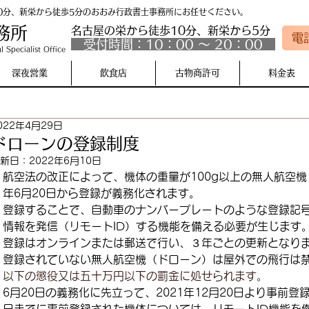
0分、新栄から徒歩5分のおおみ行政書士事務所にお任せください。
務所
名古屋の栄から徒歩10分、​​新栄から5分
電
受付時間：10：00 〜 20：00
l Specialist Office
深夜営業
飲食店
古物商許可
料金表
022年4月29日
ドローンの登録制度
新日：
2022年6月10日
航空法の改正によって、機体の重量が100g以上の無人航空機
年6月20日から登録が義務化されます。
登録することで、自動車のナンバープレートのような登録記
情報を発信（リモートID）する機能を備える必要が生じます
登録はオンラインまたは郵送で行い、３年ごとの更新となり
登録されていない無人航空機（ドローン）は屋外での飛行は
以下の懲役又は五十万円以下の罰金に処せられます。
6月20日の義務化に先立って、2021年12月20日より事前登