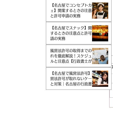
【名古屋でコンセプトカフ
ェ】開業するときの注意点
と許可申請の実務
【名古屋でスナック】開業
するときの注意点と許可申
請の実務
風営法許可の取得までの流
れを徹底解説！スケジュー
ルと注意点【行政書士が解
説】
【名古屋で風営法許可】風
営法許可が取れないケース
と対策｜名古屋の行政書士
が徹底解説