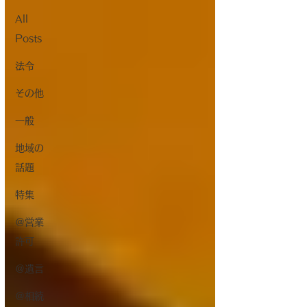
All
Posts
法令
その他
一般
地域の
話題
特集
＠営業
許可
＠遺言
＠相続