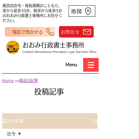
風営法許可・深夜酒類のことなら、
地図
栄から徒歩10分、新栄から徒歩5分
のおおみ行政書士事務所にお任せく
ださい。
電話で問合せる
お問合せ
おおみ行政書士事務所
Certified Administrative Procedures Legal Specialist Office
Menu
Home
>>
最近の記事
​投稿記事
最近の記事
法令