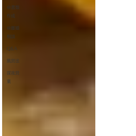
＠書類
作成
＠離婚
相談
Q&A
風営法
深夜営
業