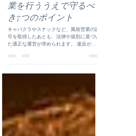
2025年8月5日
読了時間: 3分
【要チェック】風俗営
業を行ううえで守るべ
き7つのポイント
キャバクラやスナックなど、風俗営業の許
可を取得したあとも、法律や規則に基づい
た適正な運営が求められます。 違反が発
覚した場合、営業停止や許可取消といった
厳しい処分が科されることもあるため、
日々の営業においても細かな点に注意が必
要です。 この記事では、風俗営業を続け
ていくうえで特に重要な7つの注意点を分
かりやすく解説いたします。